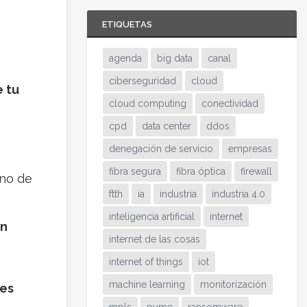
ETIQUETAS
agenda
big data
canal
ciberseguridad
cloud
 tu
cloud computing
conectividad
cpd
data center
ddos
denegación de servicio
empresas
fibra segura
fibra óptica
firewall
rno de
ftth
ia
industria
industria 4.0
inteligencia artificial
internet
un
internet de las cosas
internet of things
iot
machine learning
monitorización
nes