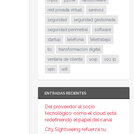
mpls
pyme
ransomware
red privada virtual
sarevoz
seguridad
seguridad gestionada
seguridad perimetral
software
startup
telefonía
teletrabajo
tic
transformación digital
ventana de cliente
voip
voz ip
vpn
wifi
ENTRADAS RECIENTES
Del proveedor al socio
tecnológico: cómo el cloud está
redefiniendo el papel del canal
City Sightseeing refuerza su