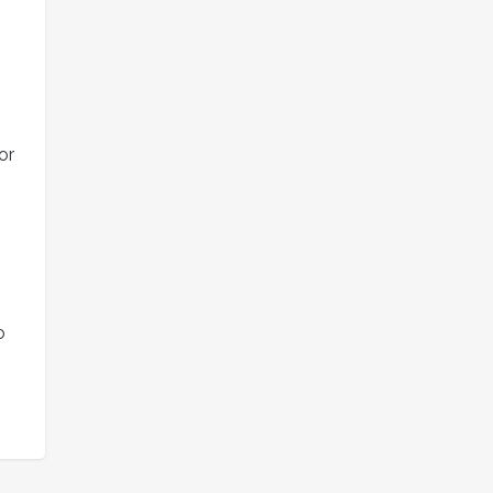
or
s
o