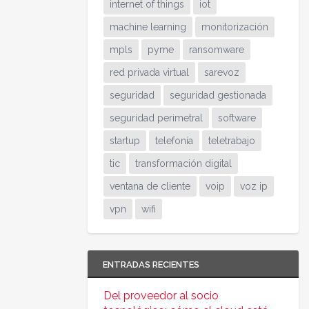
internet of things
iot
machine learning
monitorización
mpls
pyme
ransomware
red privada virtual
sarevoz
seguridad
seguridad gestionada
seguridad perimetral
software
startup
telefonía
teletrabajo
tic
transformación digital
ventana de cliente
voip
voz ip
vpn
wifi
ENTRADAS RECIENTES
Del proveedor al socio