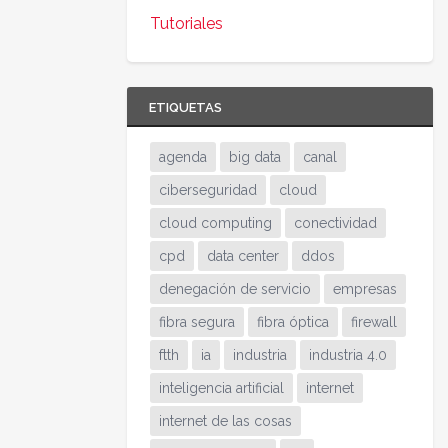
Tutoriales
ETIQUETAS
agenda
big data
canal
ciberseguridad
cloud
cloud computing
conectividad
cpd
data center
ddos
denegación de servicio
empresas
fibra segura
fibra óptica
firewall
ftth
ia
industria
industria 4.0
inteligencia artificial
internet
internet de las cosas