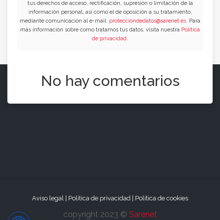
tus derechos de acceso, rectificación, supresión o limitación de la
información personal, así como el de oposición a su tratamiento,
mediante comunicación al e-mail:
protecciondedatos@sarenet.es
. Para
más información sobre como tratamos tus datos, visita nuestra
Política
de privacidad
.
No hay comentarios
Aviso legal
|
Política de privacidad
|
Política de cookies
copyright 2023 ©
Sarenet