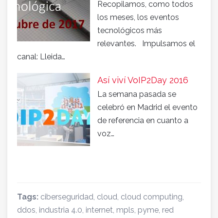
Recopilamos, como todos
los meses, los eventos
tecnológicos más
relevantes. Impulsamos el
canal: Lleida…
Así viví VoIP2Day 2016
La semana pasada se
celebró en Madrid el evento
de referencia en cuanto a
voz…
Tags:
ciberseguridad
,
cloud
,
cloud computing
,
ddos
,
industria 4.0
,
internet
,
mpls
,
pyme
,
red