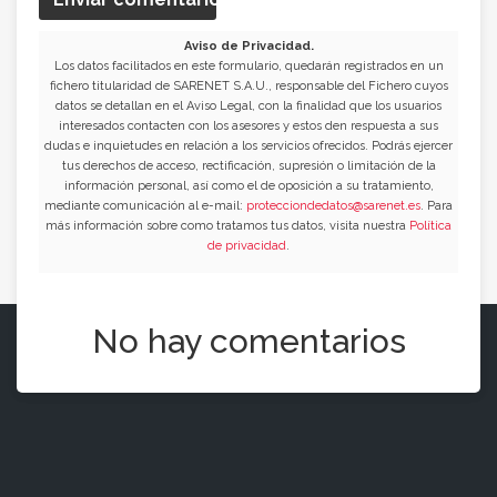
Aviso de Privacidad.
Los datos facilitados en este formulario, quedarán registrados en un
fichero titularidad de SARENET S.A.U., responsable del Fichero cuyos
datos se detallan en el Aviso Legal, con la finalidad que los usuarios
interesados contacten con los asesores y estos den respuesta a sus
dudas e inquietudes en relación a los servicios ofrecidos. Podrás ejercer
tus derechos de acceso, rectificación, supresión o limitación de la
información personal, así como el de oposición a su tratamiento,
mediante comunicación al e-mail:
protecciondedatos@sarenet.es
. Para
más información sobre como tratamos tus datos, visita nuestra
Política
de privacidad
.
No hay comentarios