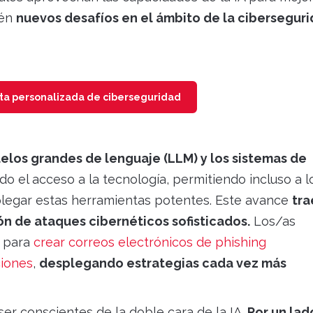
ién
nuevos desafíos en el ámbito de la cibersegur
sta personalizada de ciberseguridad
elos grandes de lenguaje (LLM) y los sistemas de
do el acceso a la tecnología, permitiendo incluso a 
legar estas herramientas potentes. Este avance
tra
ión de ataques cibernéticos sofisticados.
Los/as
A para
crear correos electrónicos de phishing
ciones
,
desplegando estrategias cada vez más
er conscientes de la doble cara de la IA.
Por un lad