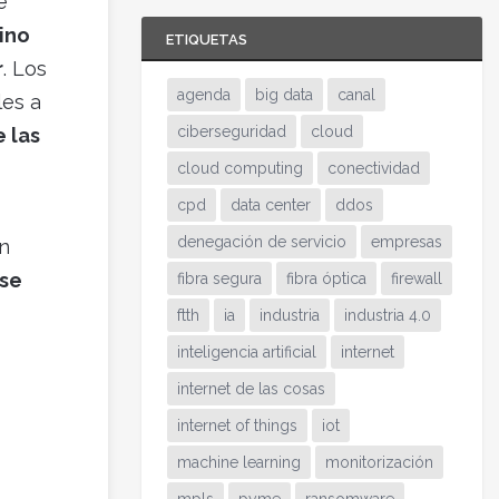
e
sino
ETIQUETAS
r
. Los
agenda
big data
canal
les a
ciberseguridad
cloud
e las
cloud computing
conectividad
cpd
data center
ddos
denegación de servicio
empresas
en
rse
fibra segura
fibra óptica
firewall
ftth
ia
industria
industria 4.0
inteligencia artificial
internet
internet de las cosas
internet of things
iot
machine learning
monitorización