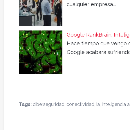
cualquier empresa.…
Google RankBrain: Intelige
Hace tiempo que vengo o
Google acabará sufriend
Tags:
ciberseguridad
,
conectividad
,
ia
,
inteligencia ar