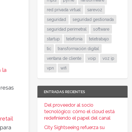
mpls
pyme
ransomware
red privada virtual
sarevoz
seguridad
seguridad gestionada
seguridad perimetral
software
startup
telefonía
teletrabajo
tic
transformación digital
ventana de cliente
voip
voz ip
vpn
wifi
 la
presas
ENTRADAS RECIENTES
Del proveedor al socio
tecnológico: cómo el cloud está
redefiniendo el papel del canal
retail
 para
City Sightseeing refuerza su