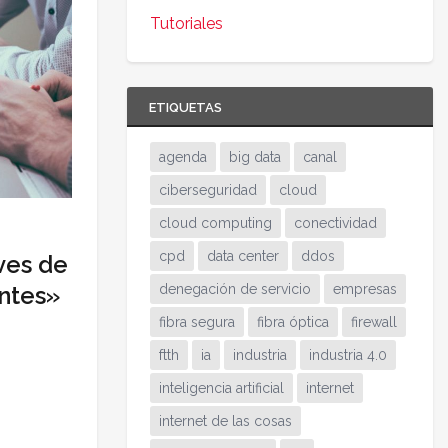
Tutoriales
ETIQUETAS
agenda
big data
canal
ciberseguridad
cloud
cloud computing
conectividad
cpd
data center
ddos
ves de
ntes»
denegación de servicio
empresas
fibra segura
fibra óptica
firewall
ftth
ia
industria
industria 4.0
inteligencia artificial
internet
internet de las cosas