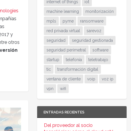
internet of things
iot
nologies
machine learning
monitorización
ompañías
mpls
pyme
ransomware
as
red privada virtual
sarevoz
2017 y
seguridad
seguridad gestionada
ntre otros
nversión
seguridad perimetral
software
o
startup
telefonía
teletrabajo
tic
transformación digital
ventana de cliente
voip
voz ip
vpn
wifi
ENTRADAS RECIENTES
Del proveedor al socio