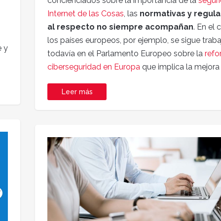
concienciados sobre la importancia de la
seguri
Internet de las Cosas
, las
normativas y regul
al respecto no siempre acompañan
. En el
los países europeos, por ejemplo, se sigue trab
 y
todavía en el Parlamento Europeo sobre la
refo
ciberseguridad en Europa
que implica la mejora 
Leer más