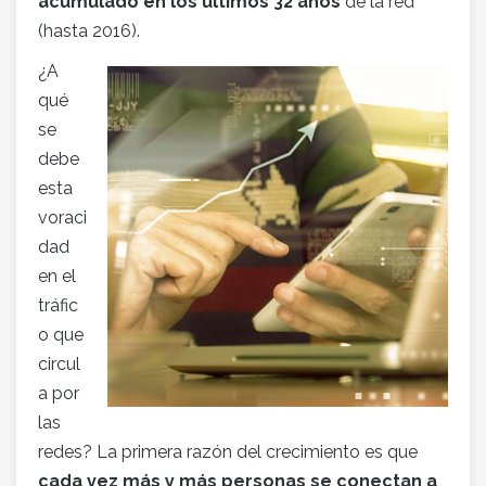
acumulado en los últimos 32 años
de la red
(hasta 2016).
¿A
qué
se
debe
esta
voraci
dad
en el
tráfic
o que
circul
a por
las
redes? La primera razón del crecimiento es que
cada vez más y más personas se conectan a