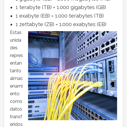
1 terabyte (TB) = 1.000 gigabytes (GB)
1 exabyte (EB) = 1.000 terabytes (TB)
1 zettabyte (ZB) = 1.000 exabytes (EB)
Estas
unida
des
repres
entan
tanto
almac
enami
ento
como
datos
transf
eridos