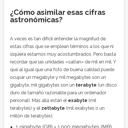
¿Cómo asimilar esas cifras
astronómicas?
A veces es tan difícil entender la magnitud de
estas cifras que se emplean términos a los que ni
siquiera estamos muy acostumbrados. Pero basta
recordar que las unidades «saltan» de mil en mil. Y
que al igual que una foto de buena calidad puede
ocupar un megabyte y mil megabytes son un
gigabyte, mil gigabytes son un
terabyte
(un disco
duro de tamaño razonable para un ordenador
personal). Más allá están el
exabyte
(mil
terabytes) y el
zettabyte
(mil exabytes o un
millón de terabytes).
1 gigabyte (GB) = 1.000 megabytes (MB)