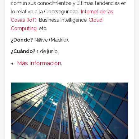
común sus conocimientos y últimas tendencias en
lo relativo a la Ciberseguridad,
Internet de las
Cosas (IoT)
, Business Intelligence,
Cloud
Computing
, etc.
¿Dónde?
N@ve (Madrid).
¿Cuándo?
1 de junio.
Más información
.