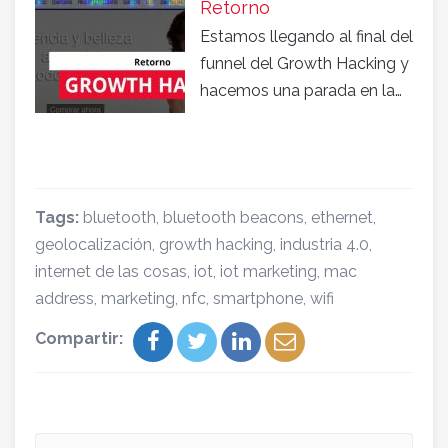
Retorno
Estamos llegando al final del
funnel del Growth Hacking y
hacemos una parada en la…
Tags:
bluetooth
,
bluetooth beacons
,
ethernet
,
geolocalización
,
growth hacking
,
industria 4.0
,
internet de las cosas
,
iot
,
iot marketing
,
mac
address
,
marketing
,
nfc
,
smartphone
,
wifi
Compartir: