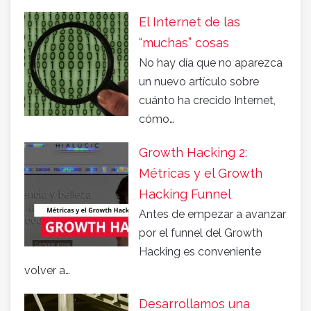
El Internet de las
“muchas” cosas
No hay día que no aparezca
un nuevo artículo sobre
cuánto ha crecido Internet,
cómo…
Growth Hacking 2:
Métricas y el Growth
Hacking Funnel
Antes de empezar a avanzar
por el funnel del Growth
Hacking es conveniente
volver a…
Desarrollamos una