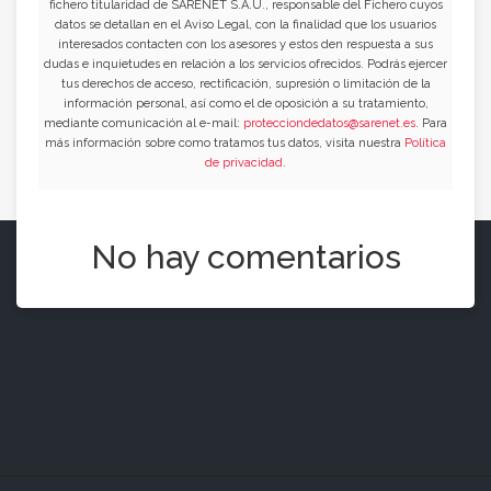
fichero titularidad de SARENET S.A.U., responsable del Fichero cuyos
datos se detallan en el Aviso Legal, con la finalidad que los usuarios
interesados contacten con los asesores y estos den respuesta a sus
dudas e inquietudes en relación a los servicios ofrecidos. Podrás ejercer
tus derechos de acceso, rectificación, supresión o limitación de la
información personal, así como el de oposición a su tratamiento,
mediante comunicación al e-mail:
protecciondedatos@sarenet.es
. Para
más información sobre como tratamos tus datos, visita nuestra
Política
de privacidad
.
No hay comentarios