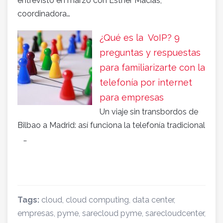
entrevistó en marzo con Esther Macías,
coordinadora…
¿Qué es la VoIP? 9
preguntas y respuestas
para familiarizarte con la
telefonía por internet
para empresas
Un viaje sin transbordos de
Bilbao a Madrid: así funciona la telefonía tradicional
…
Tags:
cloud
,
cloud computing
,
data center
,
empresas
,
pyme
,
sarecloud pyme
,
sarecloudcenter
,