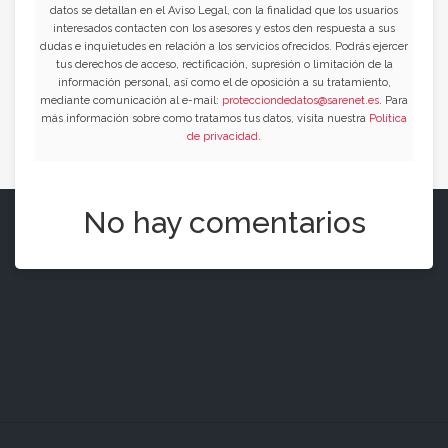
datos se detallan en el Aviso Legal, con la finalidad que los usuarios
interesados contacten con los asesores y estos den respuesta a sus
dudas e inquietudes en relación a los servicios ofrecidos. Podrás ejercer
tus derechos de acceso, rectificación, supresión o limitación de la
información personal, así como el de oposición a su tratamiento,
mediante comunicación al e-mail:
protecciondedatos@sarenet.es
. Para
más información sobre como tratamos tus datos, visita nuestra
Política
de privacidad
.
No hay comentarios