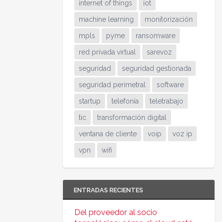
internet of things
iot
machine learning
monitorización
mpls
pyme
ransomware
red privada virtual
sarevoz
seguridad
seguridad gestionada
seguridad perimetral
software
startup
telefonía
teletrabajo
tic
transformación digital
ventana de cliente
voip
voz ip
vpn
wifi
ENTRADAS RECIENTES
Del proveedor al socio