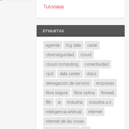
Tutoriales
ETIQUETAS
agenda
big data
canal
ciberseguridad
cloud
cloud computing
conectividad
cpd
data center
ddos
denegación de servicio
empresas
fibra segura
fibra óptica
firewall
ftth
ia
industria
industria 4.0
inteligencia artificial
internet
internet de las cosas