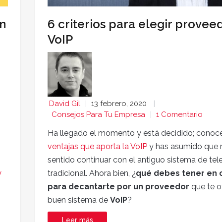
on
6 criterios para elegir provee
VoIP
David Gil
13 febrero, 2020
Consejos Para Tu Empresa
1 Comentario
Ha llegado el momento y está decidido; conoce
ventajas que aporta la VoIP
y has asumido que n
sentido continuar con el antiguo sistema de tel
y
tradicional. Ahora bien, ¿
qué debes tener en 
para decantarte por un proveedor
que te o
buen sistema de
VoIP
?
Leer más