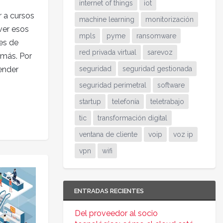
internet of things
iot
r a cursos
machine learning
monitorización
ver esos
mpls
pyme
ransomware
es de
red privada virtual
sarevoz
 más. Por
ender
seguridad
seguridad gestionada
seguridad perimetral
software
startup
telefonía
teletrabajo
tic
transformación digital
ventana de cliente
voip
voz ip
vpn
wifi
ENTRADAS RECIENTES
Del proveedor al socio