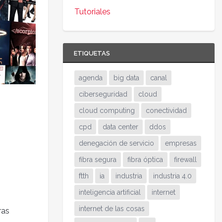
Tutoriales
ETIQUETAS
agenda
big data
canal
ciberseguridad
cloud
cloud computing
conectividad
cpd
data center
ddos
denegación de servicio
empresas
fibra segura
fibra óptica
firewall
ftth
ia
industria
industria 4.0
inteligencia artificial
internet
internet de las cosas
ras