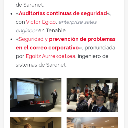
de Sarenet.
«
Auditorías continuas de seguridad
«,
con
Víctor Egido
,
enterprise sales
engineer
en Tenable.
«
Seguridad y
prevención de problemas
en el correo corporativo
«, pronunciada
por
Egoitz Aurrekoetxea
, ingeniero de
sistemas de Sarenet.