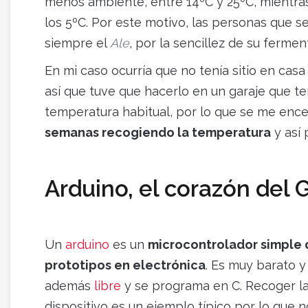
menos ambiente, entre 14ºC y 25ºC, mientra
los 5ºC. Por este motivo, las personas que s
siempre el
Ale
, por la sencillez de su fermen
En mi caso ocurría que no tenía sitio en ca
así que tuve que hacerlo en un garaje que 
temperatura habitual, por lo que se me encen
semanas recogiendo la temperatura
y así 
Arduino, el corazón del
Un
arduino
es un
microcontrolador simple 
prototipos en electrónica
. Es muy barato y
además
libre
y se programa en C. Recoger l
dispositivo es un ejemplo típico por lo que