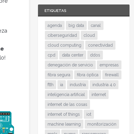
bre
ETIQUETAS
agenda
big data
canal
eza
ciberseguridad
cloud
cloud computing
conectividad
de
cpd
data center
ddos
lo!
denegación de servicio
empresas
fibra segura
fibra óptica
firewall
ftth
ia
industria
industria 4.0
inteligencia artificial
internet
internet de las cosas
internet of things
iot
machine learning
monitorización