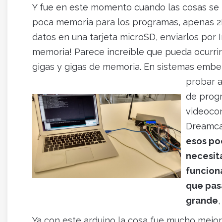
Y fue en este momento cuando las cosas se 
poca memoria para los programas, apenas 2K
datos en una tarjeta microSD, enviarlos por I
memoria! Parece increíble que pueda ocurri
gigas y gigas de memoria. En sistemas embe
probar a
de
progr
videoco
Dreamca
esos po
necesit
funcion
que pas
grande
Ya con este arduino la cosa fue mucho mejor