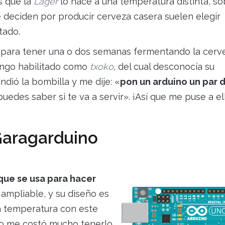
s que la
Lager
lo hace a una temperatura distinta, so
e deciden por producir cerveza casera suelen elegir
tado.
sa para tener una o dos semanas fermentando la cerv
tengo habilitado como
txoko
, del cual desconocía su
dió la bombilla y me dije: «
pon un arduino un par 
puedes saber si te va a servir». ¡Así que me puse a el
 Garagarduino
que se usa para hacer
 ampliable, y su diseño es
a temperatura con este
 no me costó mucho tenerlo