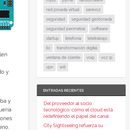
mpls
pyme
ransomware
red privada virtual
sarevoz
seguridad
seguridad gestionada
seguridad perimetral
software
startup
telefonía
teletrabajo
tic
transformación digital
len
ventana de cliente
voip
voz ip
vpn
wifi
do y
ENTRADAS RECIENTES
aba y
Del proveedor al socio
uería
tecnológico: cómo el cloud está
redefiniendo el papel del canal
iones
City Sightseeing refuerza su
ino.