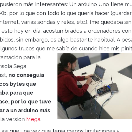
pusieron más interesantes: Un arduino Uno tiene m
b, por lo que con todo lo que quería hacer (guardar
nternet, varias sondas y relés, etc.), ¡me quedaba sin
r esto hoy en día, acostumbrados a ordenadores con
bidos, sin embargo, es algo
bastante habitual. A pes
lgunos trucos que me sabía de cuando hice mis pini
amación para la
nsola Sega
st,
no conseguía
cos bytes que
aba para que
ase, por lo que tuve
ar a un arduino más
, la versión
Mega
.
 así que una vez que tenía menos limitaciones y