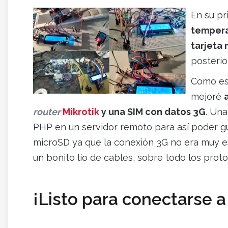
En su pr
tempera
tarjeta
posterio
Como es 
mejoré
router
Mikrotik
y una SIM con datos 3G
. Un
PHP en un servidor remoto para así poder gu
microSD ya que la conexión 3G no era muy es
un bonito lío de cables, sobre todo los proto
¡Listo para conectarse a