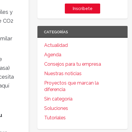
Inscríbete
les y
e CO2
CATEGORÍAS
imilar
Actualidad
Agenda
e
Consejos para tu empresa
asa)
Nuestras noticias
cesita
Proyectos que marcan la
aquí
diferencia
Sin categoría
Soluciones
u
Tutoriales