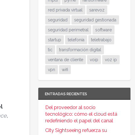
mpls
pyme
ransomware
red privada virtual
sarevoz
seguridad
seguridad gestionada
seguridad perimetral
software
startup
telefonía
teletrabajo
tic
transformación digital
ventana de cliente
voip
voz ip
vpn
wifi
ENTRADAS RECIENTES
l
Del proveedor al socio
tecnológico: cómo el cloud está
ace
,
redefiniendo el papel del canal
City Sightseeing refuerza su