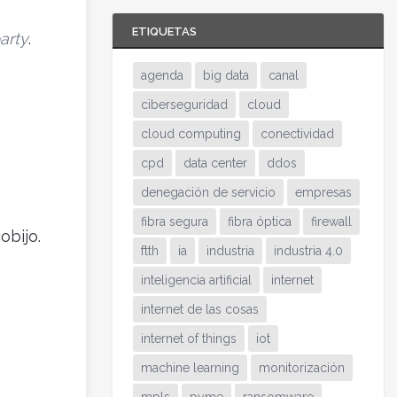
ETIQUETAS
arty
.
agenda
big data
canal
ciberseguridad
cloud
cloud computing
conectividad
cpd
data center
ddos
denegación de servicio
empresas
fibra segura
fibra óptica
firewall
obijo.
ftth
ia
industria
industria 4.0
inteligencia artificial
internet
internet de las cosas
internet of things
iot
machine learning
monitorización