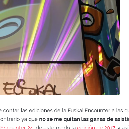
contar las ediciones de la Euskal Encounter a las q
contrario ya que
no se me quitan las ganas de asistir
 Encounter 24
, de este modo la
edición de 2017
, y as