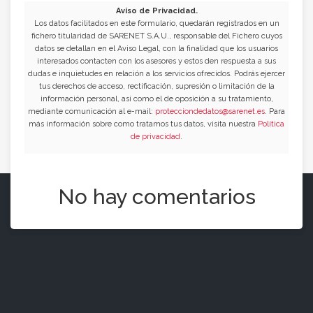
Aviso de Privacidad.
Los datos facilitados en este formulario, quedarán registrados en un
fichero titularidad de SARENET S.A.U., responsable del Fichero cuyos
datos se detallan en el Aviso Legal, con la finalidad que los usuarios
interesados contacten con los asesores y estos den respuesta a sus
dudas e inquietudes en relación a los servicios ofrecidos. Podrás ejercer
tus derechos de acceso, rectificación, supresión o limitación de la
información personal, así como el de oposición a su tratamiento,
mediante comunicación al e-mail:
protecciondedatos@sarenet.es
. Para
más información sobre como tratamos tus datos, visita nuestra
Política
de privacidad
.
No hay comentarios