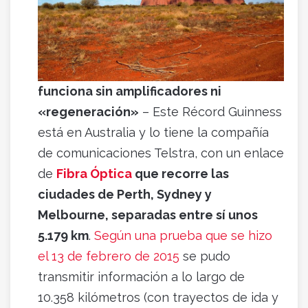
funciona sin amplificadores ni
«
regeneración
»
– Este Récord Guinness
está en Australia y lo tiene la compañía
de comunicaciones Telstra, con un enlace
de
Fibra Óptica
que recorre las
ciudades de Perth, Sydney y
Melbourne, separadas entre sí unos
5.179 km
.
Según una prueba que se hizo
el 13 de febrero de 2015
se pudo
transmitir información a lo largo de
10.358 kilómetros (con trayectos de ida y