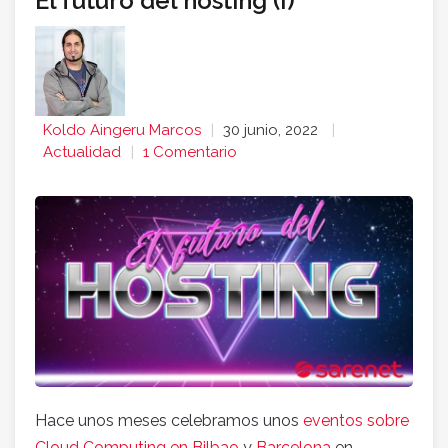
El futuro del hosting (I)
Koldo Aingeru Marcos
30 junio, 2022
Actualidad
1 Comentario
Hace unos meses celebramos unos
eventos sobre
Cloud Computing en Bilbao
y
Barcelona
en