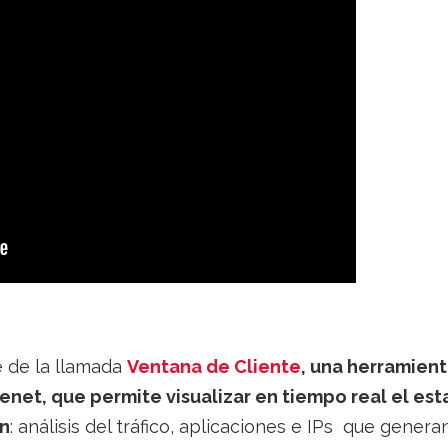
e de la llamada
Ventana de Cliente
, una herramien
enet, que permite visualizar en tiempo real el es
ón
: análisis del tráfico, aplicaciones e IPs que genera