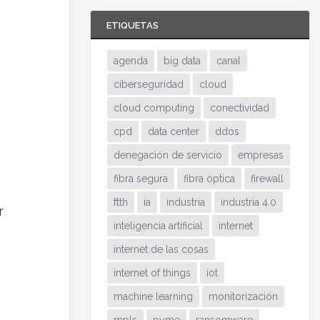
ETIQUETAS
agenda
big data
canal
ciberseguridad
cloud
cloud computing
conectividad
cpd
data center
ddos
denegación de servicio
empresas
fibra segura
fibra óptica
firewall
ftth
ia
industria
industria 4.0
r
inteligencia artificial
internet
internet de las cosas
internet of things
iot
machine learning
monitorización