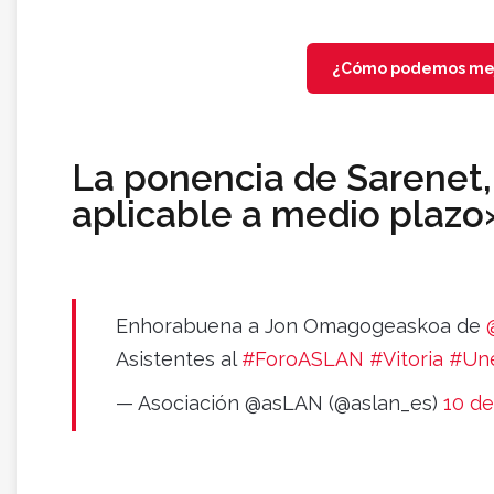
¿Cómo podemos mejo
La ponencia de Sarenet,
aplicable a medio plazo
Enhorabuena a Jon Omagogeaskoa de
Asistentes al
#ForoASLAN
#Vitoria
#Un
— Asociación @asLAN (@aslan_es)
10 d