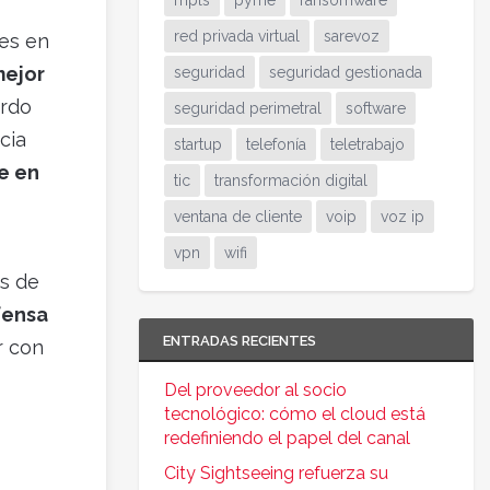
mpls
pyme
ransomware
red privada virtual
sarevoz
tes en
mejor
seguridad
seguridad gestionada
ardo
seguridad perimetral
software
cia
startup
telefonía
teletrabajo
e en
tic
transformación digital
ventana de cliente
voip
voz ip
vpn
wifi
es de
fensa
ENTRADAS RECIENTES
r con
Del proveedor al socio
tecnológico: cómo el cloud está
redefiniendo el papel del canal
City Sightseeing refuerza su