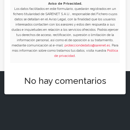
Aviso de Privacidad.
Los datos facilitados en este formulario, quedarán registrados en un
fichero titularidad de SARENET S.A.U., responsable del Fichero cuyos
datos se detallan en el Aviso Legal, con la finalidad que los usuarios
interesados contacten con los asesores y estos den respuesta a sus
dudas e inquietudes en relación a los servicios ofrecidos. Podrás ejercer
tus derechos de acceso, rectificación, supresión o limitación de la
información personal, así como el de oposición a su tratamiento,
mediante comunicación al e-mail:
protecciondedatos@sarenet.es
. Para
más información sobre como tratamos tus datos, visita nuestra
Política
de privacidad
.
No hay comentarios