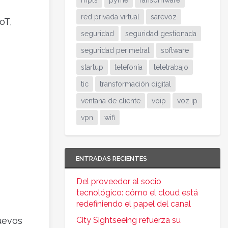
mpls
pyme
ransomware
red privada virtual
sarevoz
oT,
seguridad
seguridad gestionada
seguridad perimetral
software
startup
telefonía
teletrabajo
tic
transformación digital
ventana de cliente
voip
voz ip
vpn
wifi
ENTRADAS RECIENTES
Del proveedor al socio
tecnológico: cómo el cloud está
redefiniendo el papel del canal
nuevos
City Sightseeing refuerza su