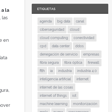
ETIQUETAS
a la
 las
agenda
big data
canal
ciberseguridad
cloud
cloud computing
conectividad
se en
cpd
data center
ddos
denegación de servicio
empresas
data
fibra segura
fibra óptica
firewall
ftth
ia
industria
industria 4.0
inteligencia artificial
internet
internet de las cosas
gura,
internet of things
iot
machine learning
monitorización
mover