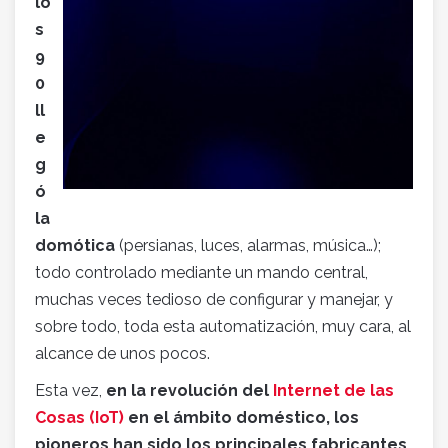
lo
s
9
0
ll
e
g
ó
la
domótica
(persianas, luces, alarmas, música…);
todo controlado mediante un mando central,
muchas veces tedioso de configurar y manejar, y
sobre todo, toda esta automatización, muy cara, al
alcance de unos pocos.
Esta vez,
en la revolución del
Internet de las
Cosas (IoT)
en el ámbito doméstico, los
pioneros han sido los principales fabricantes