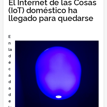
El Internet de las Cosas
(IoT) doméstico ha
llegado para quedarse
E
n
la
d
é
c
a
d
a
d
e