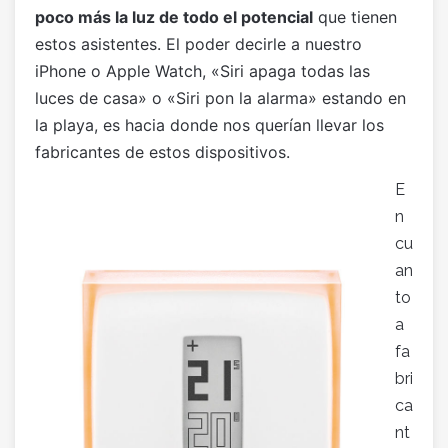
poco más la luz de todo el potencial
que tienen
estos asistentes. El poder decirle a nuestro
iPhone o Apple Watch, «Siri apaga todas las
luces de casa» o «Siri pon la alarma» estando en
la playa, es hacia donde nos querían llevar los
fabricantes de estos dispositivos.
E
n
cu
an
to
a
fa
bri
ca
nt