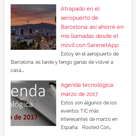
Atrapado en el
aeropuerto de
Barcelona: así ahorré en
mis llamadas desde el
móvil con SarenetApp
Estoy en el aeropuerto de
Barcelona, es tarde y tengo ganas de volver a
casa.…
Agenda tecnológica:
marzo de 2017
Estos son algunos de los
eventos TIC más
interesantes de marzo en
España: Rooted Con…