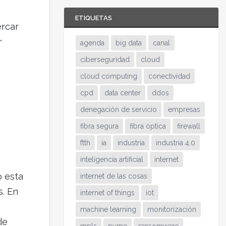
ETIQUETAS
ercar
r
agenda
big data
canal
ciberseguridad
cloud
cloud computing
conectividad
cpd
data center
ddos
denegación de servicio
empresas
fibra segura
fibra óptica
firewall
ftth
ia
industria
industria 4.0
inteligencia artificial
internet
o esta
internet de las cosas
s. En
internet of things
iot
machine learning
monitorización
de