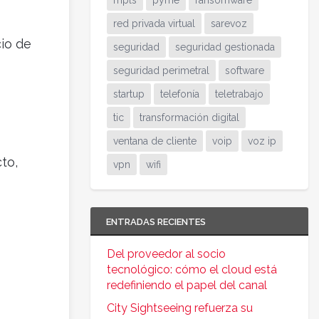
mpls
pyme
ransomware
red privada virtual
sarevoz
cio de
seguridad
seguridad gestionada
seguridad perimetral
software
startup
telefonía
teletrabajo
tic
transformación digital
ventana de cliente
voip
voz ip
to,
vpn
wifi
ENTRADAS RECIENTES
Del proveedor al socio
tecnológico: cómo el cloud está
redefiniendo el papel del canal
City Sightseeing refuerza su