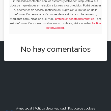
interesados contacten con los asesores y estos den respuesta a sus
dudas e inquietudes en relación a los servicios ofrecidos. Podrás ejercer
tus derechos de acceso, rectificación, supresión o limitación de la
información personal, así como el de oposición a su tratamiento,
mediante comunicación al e-mail:
protecciondedatos@sarenet.es
. Para
más información sobre como tratamos tus datos, visita nuestra
Política
de privacidad
.
No hay comentarios
Aviso legal
|
Política de privacidad
|
Política de cookies