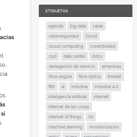
ETIQUETAS
agenda
big data
canal
s
ciberseguridad
cloud
acias
cloud computing
conectividad
el
cpd
data center
ddos
so,
denegación de servicio
empresas
cia
fibra segura
fibra óptica
firewall
ftth
ia
industria
industria 4.0
ios
inteligencia artificial
internet
ás
internet de las cosas
si
internet of things
iot
s
machine learning
monitorización