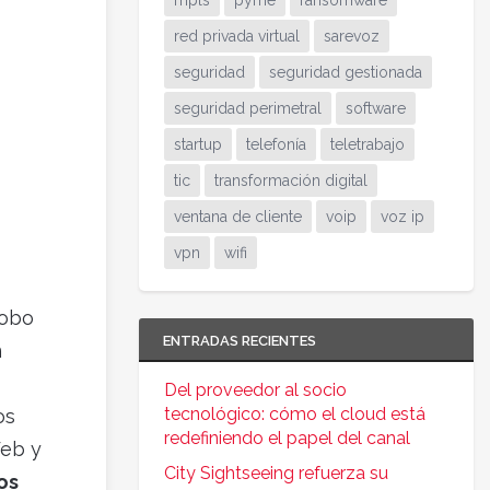
mpls
pyme
ransomware
red privada virtual
sarevoz
seguridad
seguridad gestionada
seguridad perimetral
software
startup
telefonía
teletrabajo
tic
transformación digital
ventana de cliente
voip
voz ip
vpn
wifi
lobo
ENTRADAS RECIENTES
n
Del proveedor al socio
tecnológico: cómo el cloud está
os
redefiniendo el papel del canal
Web y
City Sightseeing refuerza su
os