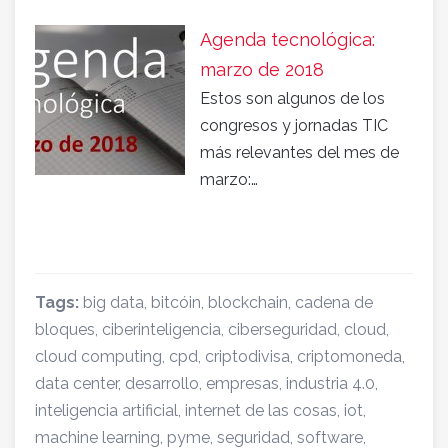
Agenda tecnológica:
marzo de 2018
Estos son algunos de los
congresos y jornadas TIC
más relevantes del mes de
marzo:…
Tags:
big data
,
bitcóin
,
blockchain
,
cadena de
bloques
,
ciberinteligencia
,
ciberseguridad
,
cloud
,
cloud computing
,
cpd
,
criptodivisa
,
criptomoneda
,
data center
,
desarrollo
,
empresas
,
industria 4.0
,
inteligencia artificial
,
internet de las cosas
,
iot
,
machine learning
,
pyme
,
seguridad
,
software
,