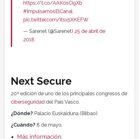
https://t.co/AAK0sCi9Xb
#ImpulsamosElCanal
pic.twitter.com/itsx5XKEFW
— Sarenet (@Sarenet)
25 de abril de
2018
Next Secure
20ª edición de uno de los principales congresos de
ciberseguridad
del País Vasco.
¿Dónde?
Palacio Euskalduna (Bilbao)
¿Cuándo?
8 de mayo.
Más información
.