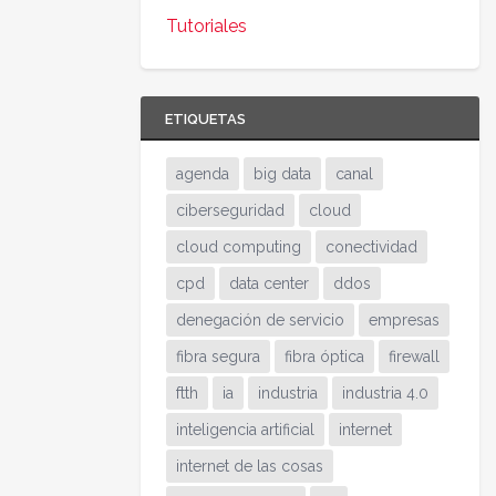
Tutoriales
ETIQUETAS
agenda
big data
canal
ciberseguridad
cloud
cloud computing
conectividad
cpd
data center
ddos
denegación de servicio
empresas
fibra segura
fibra óptica
firewall
ftth
ia
industria
industria 4.0
inteligencia artificial
internet
internet de las cosas