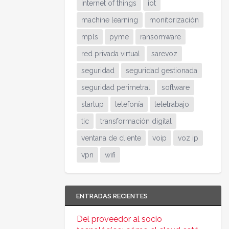
internet of things
iot
machine learning
monitorización
mpls
pyme
ransomware
red privada virtual
sarevoz
seguridad
seguridad gestionada
seguridad perimetral
software
startup
telefonía
teletrabajo
tic
transformación digital
ventana de cliente
voip
voz ip
vpn
wifi
ENTRADAS RECIENTES
Del proveedor al socio