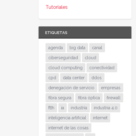
Tutoriales
ETIQUETAS
agenda
big data
canal
ciberseguridad
cloud
cloud computing
conectividad
cpd
data center
ddos
denegación de servicio
empresas
fibra segura
fibra óptica
firewall
ftth
ia
industria
industria 4.0
inteligencia artificial
internet
internet de las cosas