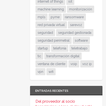
internet of things
iot
machine learning
monitorización
mpls
pyme
ransomware
red privada virtual
sarevoz
seguridad
seguridad gestionada
seguridad perimetral
software
startup
telefonía
teletrabajo
tic
transformación digital
ventana de cliente
voip
voz ip
vpn
wifi
ENTRADAS RECIENTES
Del proveedor al socio