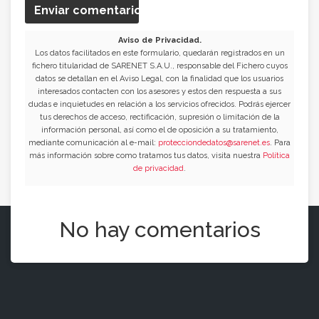
Enviar comentario
Aviso de Privacidad.
Los datos facilitados en este formulario, quedarán registrados en un
fichero titularidad de SARENET S.A.U., responsable del Fichero cuyos
datos se detallan en el Aviso Legal, con la finalidad que los usuarios
interesados contacten con los asesores y estos den respuesta a sus
dudas e inquietudes en relación a los servicios ofrecidos. Podrás ejercer
tus derechos de acceso, rectificación, supresión o limitación de la
información personal, así como el de oposición a su tratamiento,
mediante comunicación al e-mail:
protecciondedatos@sarenet.es
. Para
más información sobre como tratamos tus datos, visita nuestra
Política
de privacidad
.
No hay comentarios