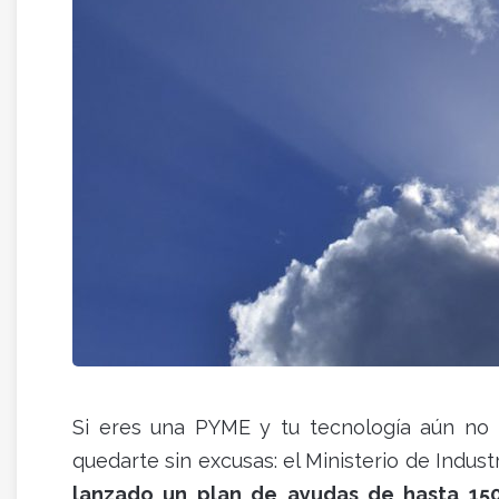
Si eres una PYME y tu tecnología aún no h
quedarte sin excusas: el Ministerio de Indus
lanzado un plan de ayudas de hasta 15