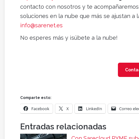
contacto con nosotros y te acompañaremos d
soluciones en la nube que más se ajustan a 
info@sarenet.es
No esperes más y ¡súbete a la nube!
Conta
Comparte esto:
Facebook
X
LinkedIn
Correo ele
Entradas relacionadas
Con Sarecloud PYME sube 