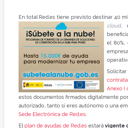
En total Red.es tiene previsto destinar 40 m
cloud
, 
benefici
el 80%, 
empresa
operativ
Solicita
contrat
Anexo I 
estos documentos firmados digitalmente por t
autorizado, tanto si eres autónomo o una emp
Sede Electrónica de Red.es
.
El
plan de ayudas de Red.es
estará
vigente d