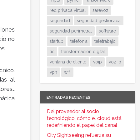
mpls
pyme
ransomware
red privada virtual
sarevoz
seguridad
seguridad gestionada
ciones
seguridad perimetral
software
cio no
startup
telefonía
teletrabajo
os.
tic
transformación digital
ventana de cliente
voip
voz ip
cnico.
vpn
wifi
as al
dores…
ática
ENTRADAS RECIENTES
Del proveedor al socio
tecnológico: cómo el cloud está
redefiniendo el papel del canal
City Sightseeing refuerza su