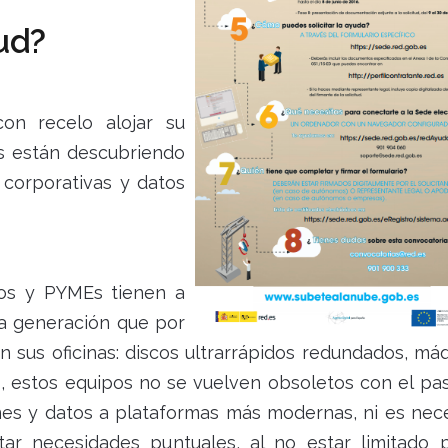
ud?
on recelo alojar su
s están descubriendo
 corporativas y datos
s y PYMEs tienen a
ima generación que por
en sus oficinas: discos ultrarrápidos redundados, má
, estos equipos no se vuelven obsoletos con el pa
nes y datos a plataformas más modernas, ni es nec
r necesidades puntuales, al no estar limitado p