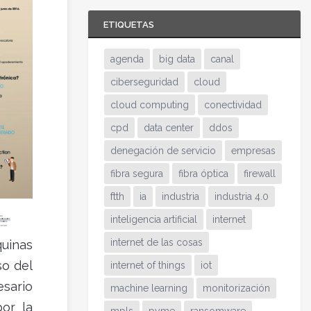
ETIQUETAS
agenda
big data
canal
ciberseguridad
cloud
cloud computing
conectividad
cpd
data center
ddos
denegación de servicio
empresas
fibra segura
fibra óptica
firewall
ftth
ia
industria
industria 4.0
inteligencia artificial
internet
internet de las cosas
quinas
so del
internet of things
iot
esario
machine learning
monitorización
or la