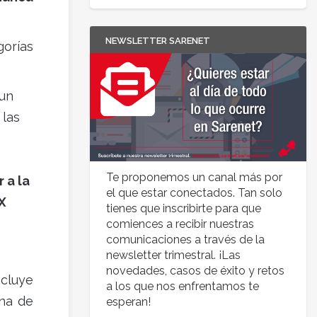
NEWSLETTER SARENET
orías
 un
 las
Te proponemos un canal más por
 a la
el que estar conectados. Tan solo
X
tienes que inscribirte para que
comiences a recibir nuestras
comunicaciones a través de la
newsletter trimestral. ¡Las
novedades, casos de éxito y retos
ncluye
a los que nos enfrentamos te
na de
esperan!