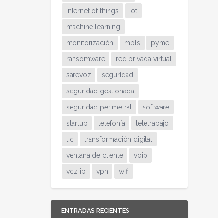
internet of things
iot
machine learning
monitorización
mpls
pyme
ransomware
red privada virtual
sarevoz
seguridad
seguridad gestionada
seguridad perimetral
software
startup
telefonía
teletrabajo
tic
transformación digital
ventana de cliente
voip
voz ip
vpn
wifi
ENTRADAS RECIENTES