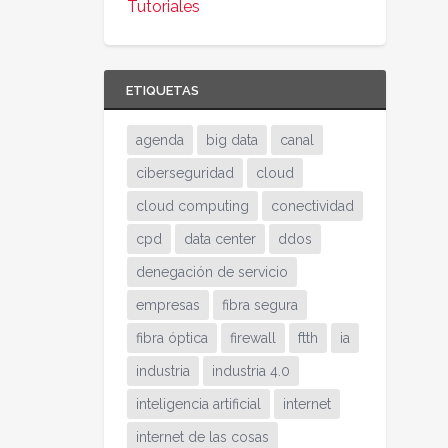
Tutoriales
ETIQUETAS
agenda
big data
canal
ciberseguridad
cloud
cloud computing
conectividad
cpd
data center
ddos
denegación de servicio
empresas
fibra segura
fibra óptica
firewall
ftth
ia
industria
industria 4.0
inteligencia artificial
internet
internet de las cosas