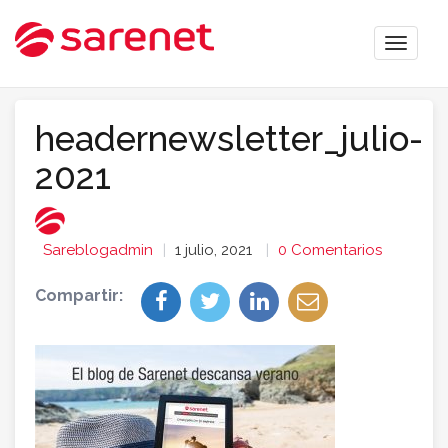
Toggle
naviga
headernewsletter_julio-
2021
Sareblogadmin
1 julio, 2021
0 Comentarios
Compartir: