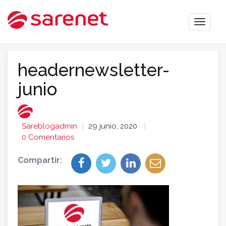
Toggle
naviga
headernewsletter-
junio
Sareblogadmin
29 junio, 2020
0 Comentarios
Compartir: