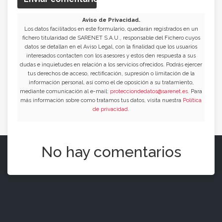
Aviso de Privacidad.
Los datos facilitados en este formulario, quedarán registrados en un
fichero titularidad de SARENET S.A.U., responsable del Fichero cuyos
datos se detallan en el Aviso Legal, con la finalidad que los usuarios
interesados contacten con los asesores y estos den respuesta a sus
dudas e inquietudes en relación a los servicios ofrecidos. Podrás ejercer
tus derechos de acceso, rectificación, supresión o limitación de la
información personal, así como el de oposición a su tratamiento,
mediante comunicación al e-mail:
protecciondedatos@sarenet.es
. Para
más información sobre como tratamos tus datos, visita nuestra
Política
de privacidad
.
No hay comentarios