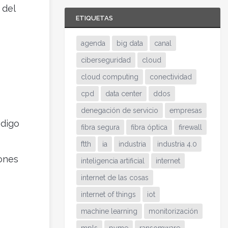
 del
ETIQUETAS
agenda
big data
canal
ciberseguridad
cloud
cloud computing
conectividad
cpd
data center
ddos
denegación de servicio
empresas
ódigo
fibra segura
fibra óptica
firewall
ftth
ia
industria
industria 4.0
iones
inteligencia artificial
internet
internet de las cosas
internet of things
iot
machine learning
monitorización