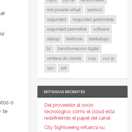
mpls
pyme
ransomware
red privada virtual
sarevoz
ué
seguridad
seguridad gestionada
seguridad perimetral
software
ir
startup
telefonía
teletrabajo
tic
transformación digital
ventana de cliente
voip
voz ip
vpn
wifi
ENTRADAS RECIENTES
atos o
Del proveedor al socio
 te
tecnológico: cómo el cloud está
redefiniendo el papel del canal
City Sightseeing refuerza su