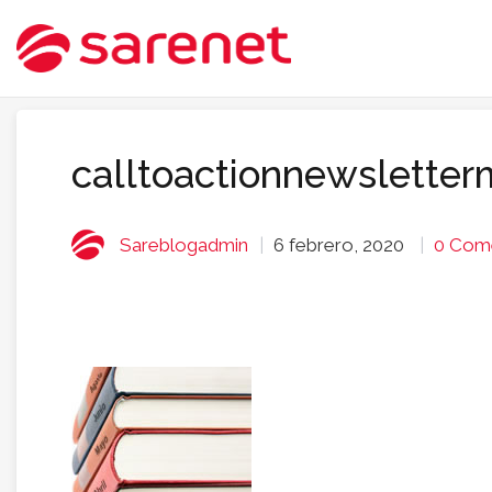
calltoactionnewslette
Sareblogadmin
6 febrero, 2020
0 Come