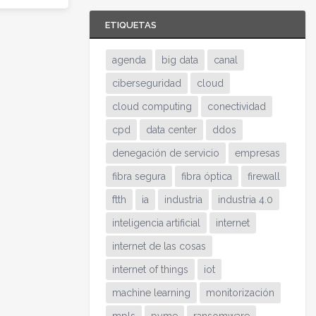
ETIQUETAS
agenda
big data
canal
ciberseguridad
cloud
cloud computing
conectividad
cpd
data center
ddos
denegación de servicio
empresas
fibra segura
fibra óptica
firewall
ftth
ia
industria
industria 4.0
inteligencia artificial
internet
internet de las cosas
internet of things
iot
machine learning
monitorización