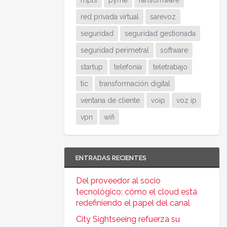
mpls
pyme
ransomware
red privada virtual
sarevoz
seguridad
seguridad gestionada
seguridad perimetral
software
startup
telefonía
teletrabajo
tic
transformación digital
ventana de cliente
voip
voz ip
vpn
wifi
ENTRADAS RECIENTES
Del proveedor al socio
tecnológico: cómo el cloud está
redefiniendo el papel del canal
City Sightseeing refuerza su