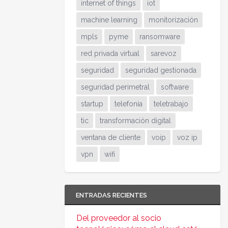
internet of things
iot
machine learning
monitorización
mpls
pyme
ransomware
red privada virtual
sarevoz
seguridad
seguridad gestionada
seguridad perimetral
software
startup
telefonía
teletrabajo
tic
transformación digital
ventana de cliente
voip
voz ip
vpn
wifi
ENTRADAS RECIENTES
Del proveedor al socio