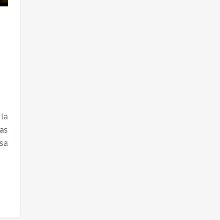
la
ras
sa