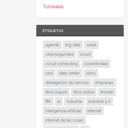
Tutoriales
ETIQUETAS
agenda
big data
canal
ciberseguridad
cloud
cloud computing
conectividad
cpd
data center
ddos
denegación de servicio
empresas
fibra segura
fibra óptica
firewall
ftth
ia
industria
industria 4.0
inteligencia artificial
internet
internet de las cosas