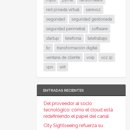
mpls
pyme
ransomware
red privada virtual
sarevoz
seguridad
seguridad gestionada
seguridad perimetral
software
startup
telefonía
teletrabajo
tic
transformación digital
ventana de cliente
voip
voz ip
vpn
wifi
ENTRADAS RECIENTES
Del proveedor al socio
tecnológico: cómo el cloud está
redefiniendo el papel del canal
City Sightseeing refuerza su