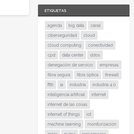
ETIQUETAS
agenda
big data
canal
ciberseguridad
cloud
cloud computing
conectividad
cpd
data center
ddos
denegación de servicio
empresas
fibra segura
fibra óptica
firewall
ftth
ia
industria
industria 4.0
inteligencia artificial
internet
internet de las cosas
internet of things
iot
machine learning
monitorización